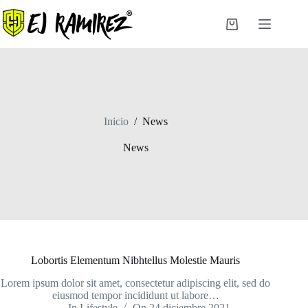
Saltar
al
Carro
contenido
de
compra
Inicio
/
News
News
Lobortis Elementum Nibhtellus Molestie Mauris
Lorem ipsum dolor sit amet, consectetur adipiscing elit, sed do
eiusmod tempor incididunt ut labore…
In
Lifestyle
On
24 diciembre 2021