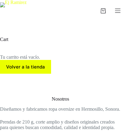
Saltar
al
Carro
contenido
de
compra
Cart
Tu carrito está vacío.
Volver a la tienda
Nosotros
Diseñamos y fabricamos ropa oversize en Hermosillo, Sonora.
Prendas de 210 g, corte amplio y diseños originales creados
para quienes buscan comodidad, calidad e identidad propia.