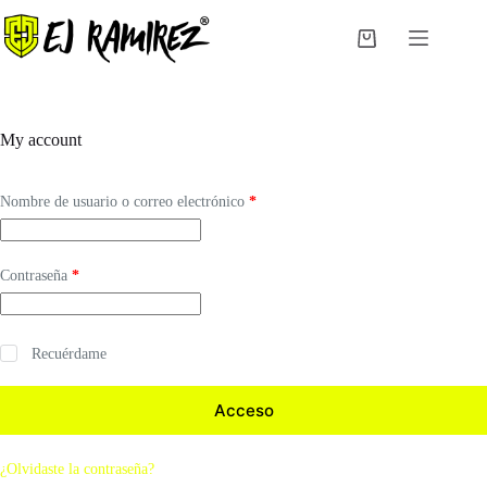
Saltar
al
Carro
contenido
de
compra
My account
Obligatorio
Nombre de usuario o correo electrónico
*
Obligatorio
Contraseña
*
Recuérdame
Acceso
¿Olvidaste la contraseña?