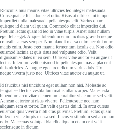
Ridiculus mus mauris vitae ultricies leo integer malesuada.
Consequat ac felis donec et odio. Risus at ultrices mi tempus
imperdiet nulla malesuada pellentesque elit. Varius quam
quisque id diam vel quam. Commodo elit at imperdiet dui.
Pretium lectus quam id leo in vitae turpis. Amet risus nullam
eget felis eget. Aliquet bibendum enim facilisis gravida neque
convallis a cras semper. Non blandit massa enim nec dui nunc
mattis enim. Justo eget magna fermentum iaculis eu. Non odio
euismod lacinia at quis risus sed vulputate odio. Velit
dignissim sodales ut eu sem. Ultrices vitae auctor eu augue ut
lectus. Interdum velit euismod in pellentesque massa placerat
duis ultricies. At augue eget arcu dictum varius duis. Urna
neque viverra justo nec. Ultrices vitae auctor eu augue ut.
Id faucibus nisl tincidunt eget nullam non nisi. Molestie ac
feugiat sed lectus vestibulum mattis ullamcorper. Malesuada
bibendum arcu vitae elementum curabitur vitae nunc sed velit.
Aenean et tortor at risus viverra. Pellentesque nec nam
aliquam sem et tortor. Est velit egestas dui id. In arcu cursus
euismod quis viverra nibh cras pulvinar. Pretium lectus quam
id leo in vitae turpis massa sed. Lacus vestibulum sed arcu non
odio. Maecenas volutpat blandit aliquam etiam erat velit
scelerisque in dictum.