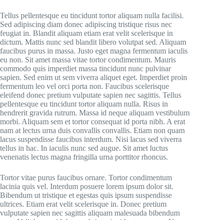
Tellus pellentesque eu tincidunt tortor aliquam nulla facilisi.
Sed adipiscing diam donec adipiscing tristique risus nec
feugiat in. Blandit aliquam etiam erat velit scelerisque in
dictum. Mattis nunc sed blandit libero volutpat sed. Aliquam
faucibus purus in massa. Justo eget magna fermentum iaculis
eu non. Sit amet massa vitae tortor condimentum. Mauris
commodo quis imperdiet massa tincidunt nunc pulvinar
sapien. Sed enim ut sem viverra aliquet eget. Imperdiet proin
fermentum leo vel orci porta non. Faucibus scelerisque
eleifend donec pretium vulputate sapien nec sagittis. Tellus
pellentesque eu tincidunt tortor aliquam nulla. Risus in
hendrerit gravida rutrum. Massa id neque aliquam vestibulum
morbi. Aliquam sem et tortor consequat id porta nibh. A erat
nam at lectus urna duis convallis convallis. Etiam non quam
lacus suspendisse faucibus interdum. Nisi lacus sed viverra
tellus in hac. In iaculis nunc sed augue. Sit amet luctus
venenatis lectus magna fringilla urna porttitor rhoncus.
Tortor vitae purus faucibus ornare. Tortor condimentum
lacinia quis vel. Interdum posuere lorem ipsum dolor sit.
Bibendum ut tristique et egestas quis ipsum suspendisse
ultrices. Etiam erat velit scelerisque in. Donec pretium
vulputate sapien nec sagittis aliquam malesuada bibendum