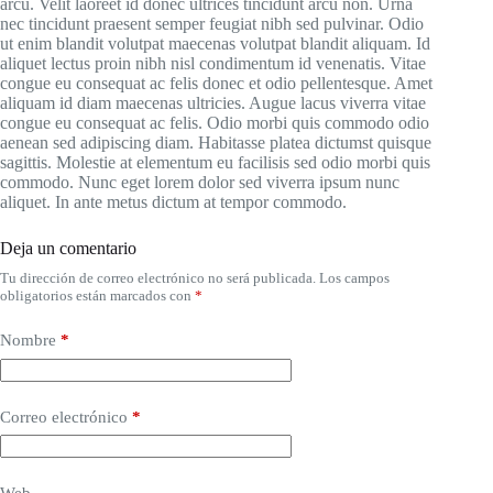
arcu. Velit laoreet id donec ultrices tincidunt arcu non. Urna
nec tincidunt praesent semper feugiat nibh sed pulvinar. Odio
ut enim blandit volutpat maecenas volutpat blandit aliquam. Id
aliquet lectus proin nibh nisl condimentum id venenatis. Vitae
congue eu consequat ac felis donec et odio pellentesque. Amet
aliquam id diam maecenas ultricies. Augue lacus viverra vitae
congue eu consequat ac felis. Odio morbi quis commodo odio
aenean sed adipiscing diam. Habitasse platea dictumst quisque
sagittis. Molestie at elementum eu facilisis sed odio morbi quis
commodo. Nunc eget lorem dolor sed viverra ipsum nunc
aliquet. In ante metus dictum at tempor commodo.
Deja un comentario
Tu dirección de correo electrónico no será publicada.
Los campos
obligatorios están marcados con
*
Nombre
*
Correo electrónico
*