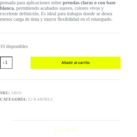
pensada para aplicaciones sobre
prendas claras o con base
blanca
, permitiendo acabados suaves, colores vivos y
excelente definición. Es ideal para trabajos donde se desea
menor carga de tinta y mayor flexibilidad en el estampado.
10 disponibles
AQUA
Añadir al carrito
BO
cantidad
SKU:
ABO1
CATEGORÍA:
EJ RAMIREZ
Descripción