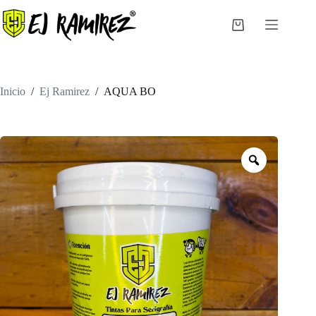
Saltar
al
Carro
contenido
de
compra
Inicio
/
Ej Ramirez
/
AQUA BO
Zoom