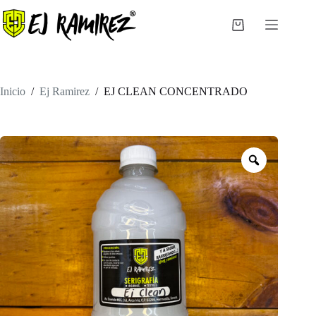
Saltar
al
Carro
contenido
de
compra
Inicio
/
Ej Ramirez
/
EJ CLEAN CONCENTRADO
Zoom