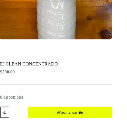
EJ CLEAN CONCENTRADO
$
290.00
8 disponibles
EJ
Añadir al carrito
CLEAN
CONCENTRADO
cantidad