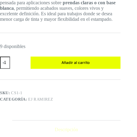
pensada para aplicaciones sobre
prendas claras o con base
blanca
, permitiendo acabados suaves, colores vivos y
excelente definición. Es ideal para trabajos donde se desea
menor carga de tinta y mayor flexibilidad en el estampado.
9 disponibles
AMARILLO
Añadir al carrito
SELECCION
cantidad
SKU:
CS1-1
CATEGORÍA:
EJ RAMIREZ
Descripción