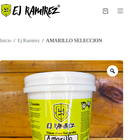
Saltar
al
Carro
contenido
de
compra
Inicio
/
Ej Ramirez
/
AMARILLO SELECCION
Zoom