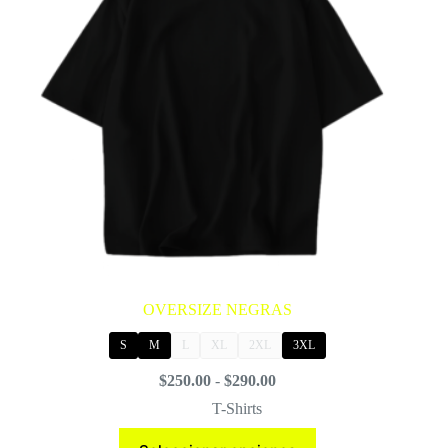
OVERSIZE NEGRAS
S
M
L
XL
2XL
3XL
Rango
$
250.00
-
$
290.00
de
T-Shirts
precios:
desde
Este