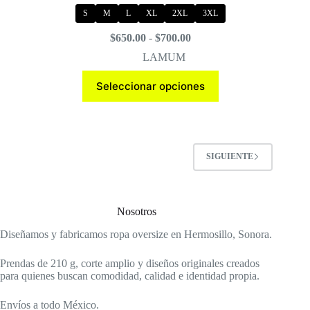
S
M
L
XL
2XL
3XL
Rango
$
650.00
-
$
700.00
de
LAMUM
precios:
desde
Este
Seleccionar opciones
$650.00
producto
hasta
tiene
$700.00
múltiples
variantes.
Las
opciones
SIGUIENTE
se
pueden
elegir
en
Nosotros
la
página
Diseñamos y fabricamos ropa oversize en Hermosillo, Sonora.
de
producto
Prendas de 210 g, corte amplio y diseños originales creados
para quienes buscan comodidad, calidad e identidad propia.
Envíos a todo México.