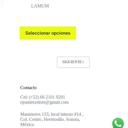
LAMUM
Este
Seleccionar opciones
producto
tiene
múltiples
variantes.
Las
opciones
SIGUIENTE
se
pueden
elegir
en
la
Contacto
página
de
Cel: (+52) 66 2101 9201
producto
ejramirezstore@gmail.com
Matamoros 133, local interno #14 ,
Col. Centro, Hermosillo, Sonora,
México