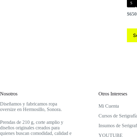
S
$
650
Este
S
prod
tiene
múlti
varia
Las
opci
se
pued
elegi
en
la
Nosotros
Otros Intereses
pági
de
Diseñamos y fabricamos ropa
Mi Cuenta
prod
oversize en Hermosillo, Sonora.
Cursos de Serigrafí
Prendas de 210 g, corte amplio y
Insumos de Serigraf
diseños originales creados para
quienes buscan comodidad, calidad e
YOUTUBE