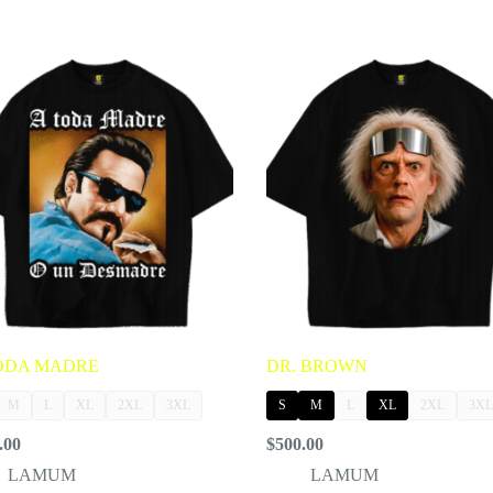
ODA MADRE
DR. BROWN
M
L
XL
2XL
3XL
S
M
L
XL
2XL
3XL
.00
$
500.00
LAMUM
LAMUM