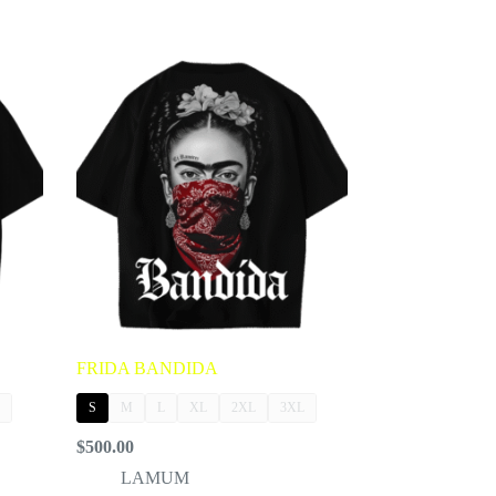
FRIDA BANDIDA
S
M
L
XL
2XL
3XL
$
500.00
LAMUM