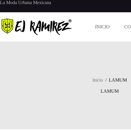
Saltar
La Moda Urbana Mexicana
al
contenido
INICIO
CO
Inicio
/
LAMUM
LAMUM