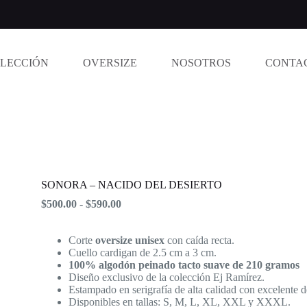
LECCIÓN
OVERSIZE
NOSOTROS
CONTA
SONORA – NACIDO DEL DESIERTO
Rango
$
500.00
-
$
590.00
de
precios:
Corte
oversize unisex
desde
con caída recta.
Cuello cardigan de 2.5 cm a 3 cm.
$500.00
100% algodón peinado tacto suave de 210 gramos
hasta
Diseño exclusivo de la colección Ej Ramírez.
$590.00
Estampado en serigrafía de alta calidad con excelente d
Disponibles en tallas: S, M, L, XL, XXL y XXXL.