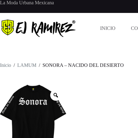
Saltar
La Moda Urbana Mexicana
al
contenido
INICIO
CO
Inicio
/
LAMUM
/
SONORA – NACIDO DEL DESIERTO
Zoom