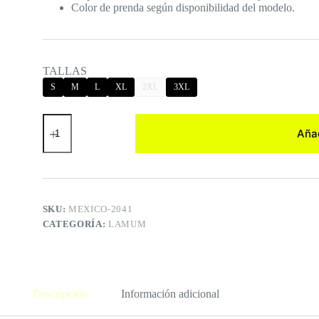
Color de prenda según disponibilidad del modelo.
TALLAS
S
M
L
XL
2XL
3XL
SONORA
-
Añad
NACIDO
DEL
DESIERTO
cantidad
SKU:
MEXICO-2041
CATEGORÍA:
LAMUM
Descripción
Información adicional