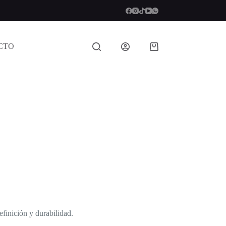
CTO
Carro
de
compra
efinición y durabilidad.