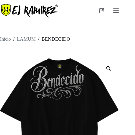
Saltar
al
Carro
contenido
de
compra
Inicio
/
LAMUM
/
BENDECIDO
Zoom