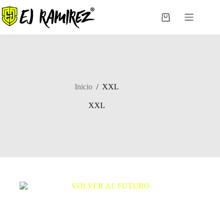
Saltar
al
Carro
contenido
de
compra
Inicio
/
XXL
XXL