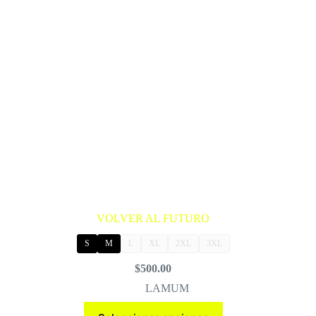
VOLVER AL FUTURO
S
M
L
XL
2XL
3XL
$
500.00
LAMUM
Este