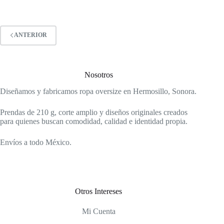
$590.00
múltiples
variantes.
Las
opciones
ANTERIOR
se
pueden
elegir
en
Nosotros
la
página
Diseñamos y fabricamos ropa oversize en Hermosillo, Sonora.
de
producto
Prendas de 210 g, corte amplio y diseños originales creados
para quienes buscan comodidad, calidad e identidad propia.
Envíos a todo México.
Otros Intereses
Mi Cuenta